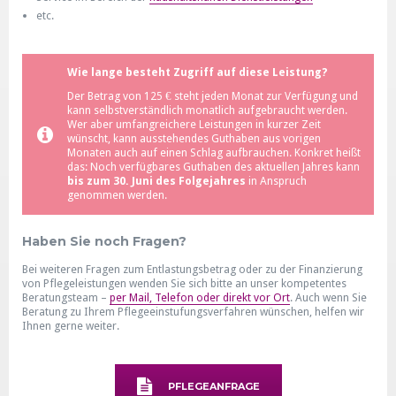
etc.
Wie lange besteht Zugriff auf diese Leistung?
Der Betrag von 125 € steht jeden Monat zur Verfügung und
kann selbstverständlich monatlich aufgebraucht werden.
Wer aber umfangreichere Leistungen in kurzer Zeit
wünscht, kann ausstehendes Guthaben aus vorigen
Monaten auch auf einen Schlag aufbrauchen. Konkret heißt
das: Noch verfügbares Guthaben des aktuellen Jahres kann
bis zum 30. Juni des Folgejahres
in Anspruch
genommen werden.
Haben Sie noch Fragen?
Bei weiteren Fragen zum Entlastungsbetrag oder zu der Finanzierung
von Pflegeleistungen wenden Sie sich bitte an unser kompetentes
Beratungsteam –
per Mail, Telefon oder direkt vor Ort
. Auch wenn Sie
Beratung zu Ihrem Pflegeeinstufungsverfahren wünschen, helfen wir
Ihnen gerne weiter.
PFLEGEANFRAGE